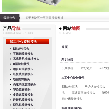
最新公告
关于粤旋五一节假日放假安排
粤旋机械密封配件有限公2012元旦放假通知
产品
导航
网站
地图
PRODUCT NAVIGATION
SITE MAP
加工中心旋转接头
首 页
RH旋转接头
不锈钢旋转接头
高温导热油旋转接头
关于我们
D型旋转接头
公司简介
公司简介
企业文
铝合金旋转接头
纸板线旋转接头
加工中心旋转接头
Q型旋转接头
高速高压旋转接头
RH旋转接头
不锈钢旋转接头
印染旋转接头
头
高速高压旋转接头
印染
多通道旋转接头
速冲床旋转接头
连铸机旋转接头
深孔钻旋转接头
石墨坩埚与配件