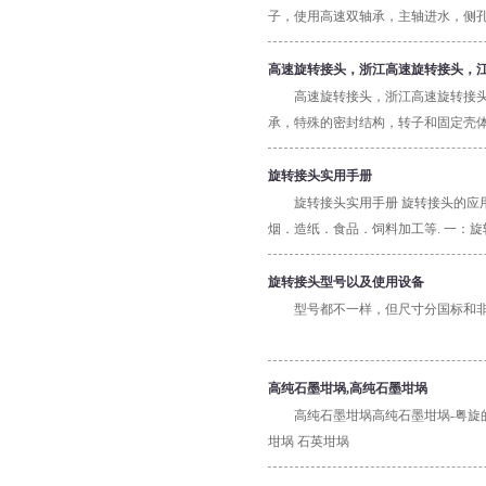
子，使用高速双轴承，主轴进水，侧孔吹
高速旋转接头，浙江高速旋转接头，
高速旋转接头，浙江高速旋转接头，江
承，特殊的密封结构，转子和固定壳体
旋转接头实用手册
旋转接头实用手册 旋转接头的应
烟．造纸．食品．饲料加工等. 一：
器，以避免异物对旋转接头造成的异常
形的发生。 3、带有注油装置的请定
旋转接头型号以及使用设备
5、检查密封面的磨损状况及厚度变化
型号都不一样，但尺寸分国标和
上属状况，应立即更换。 6、旋转接
期空转。 二：旋转接头如何选用 1
（内管固定） 在滚筒的一端安装旋转
高纯石墨坩埚,高纯石墨坩埚
定） 与上一种不同之处在于滚筒内装
高纯石墨坩埚高纯石墨坩埚-粤旋的
于内管于滚筒相对固定在一起并随滚筒
坩埚 石英坩埚
随滚筒同步运转的虹吸器，将冷凝液排