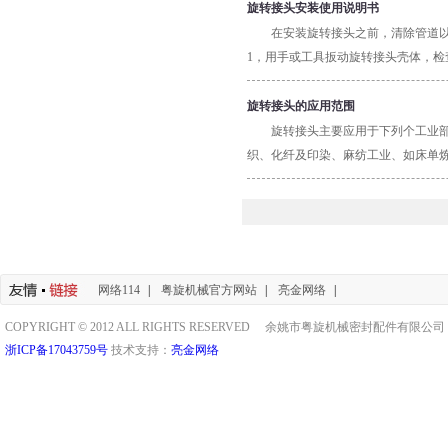
不够。 处置对策：检查尺寸和精度，
旋转接头安装使用说明书
置对策：查找原因，修配配装设备。 
在安装旋转接头之前，清除管道
原因四：使用压力温度转速等超出选配
1，用手或工具扳动旋转接头壳体，
因五：未按规定时间加注润滑油脂，
脂，更换轴承。 原因六：密封摩擦副
旋转接头的应用范围
形、老化、破裂粘着。 处置对策：更
旋转接头主要应用于下列个工业部
织、化纤及印染、麻纺工业、如床单
学纤维制品有关加工设备等。
网络114
|
粤旋机械官方网站
|
亮金网络
|
COPYRIGHT © 2012 ALL RIGHTS RESERVED 余姚市粤旋机械密封配件有限公
浙ICP备17043759号
技术支持：
亮金网络