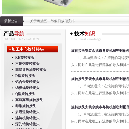
最新公告
关于粤旋五一节假日放假安排
粤旋机械密封配件有限公2012元旦放假通知
产品
导航
技术
知识
PRODUCT NAVIGATION
Technical knowledge
加工中心旋转接头
旋转接头安装余姚市粤旋机械密封配
RH旋转接头
1、单向流通式：在滚筒的两端安
不锈钢旋转接头
头，同时在此端进行流体的导入和排出
高温导热油旋转接头
不同型式的虹吸管，将冷凝液排出，此
D型旋转接头
同步运转的结构，此时，流体有内管导
旋转接头安装余姚市粤旋机械密封配
铝合金旋转接头
排出，此类型多用于蒸汽类型。
1、单向流通式：在滚筒的两端安
纸板线旋转接头
头，同时在此端进行流体的导入和排出
Q型旋转接头
高速高压旋转接头
不同型式的虹吸管，将冷凝液排出，此
印染旋转接头
同步运转的结构，此时，流体有内管导
旋转接头安装余姚市粤旋机械密封配
多通道旋转接头
排出，此类型多用于蒸汽类型。
1、单向流通式：在滚筒的两端安
连铸机旋转接头
头，同时在此端进行流体的导入和排出
深孔钻旋转接头
不同型式的虹吸管，将冷凝液排出，此